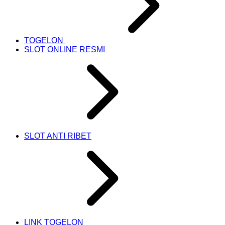
TOGELON
SLOT ONLINE RESMI
SLOT ANTI RIBET
LINK TOGELON