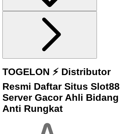
TOGELON ⚡️ Distributor
Resmi Daftar Situs Slot88
Server Gacor Ahli Bidang
Anti Rungkat