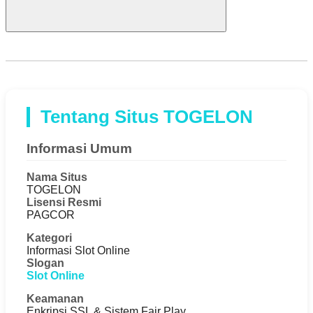
Tentang Situs TOGELON
Informasi Umum
Nama Situs
TOGELON
Lisensi Resmi
PAGCOR
Kategori
Informasi Slot Online
Slogan
Slot Online
Keamanan
Enkripsi SSL & Sistem Fair Play