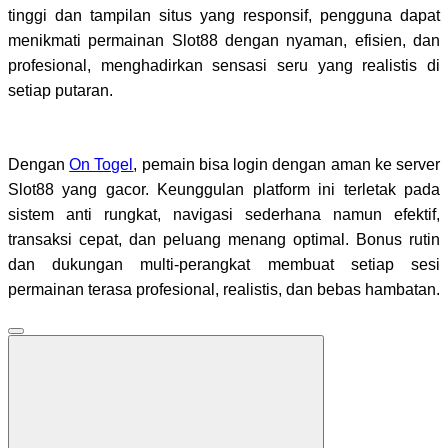
tinggi dan tampilan situs yang responsif, pengguna dapat
menikmati permainan Slot88 dengan nyaman, efisien, dan
profesional, menghadirkan sensasi seru yang realistis di
setiap putaran.
Dengan
On Togel
, pemain bisa login dengan aman ke server
Slot88 yang gacor. Keunggulan platform ini terletak pada
sistem anti rungkat, navigasi sederhana namun efektif,
transaksi cepat, dan peluang menang optimal. Bonus rutin
dan dukungan multi-perangkat membuat setiap sesi
permainan terasa profesional, realistis, dan bebas hambatan.