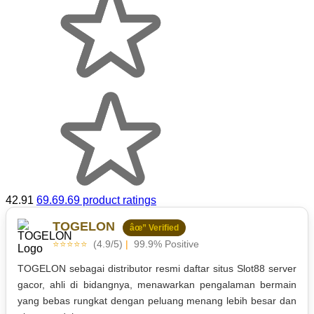
42.91
69.69.69 product ratings
TOGELON
âœ” Verified
⭐⭐⭐⭐⭐
(4.9/5)
|
99.9% Positive
TOGELON sebagai distributor resmi daftar situs Slot88 server
gacor, ahli di bidangnya, menawarkan pengalaman bermain
yang bebas rungkat dengan peluang menang lebih besar dan