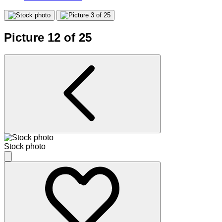
Picture 12 of 25
Stock photo