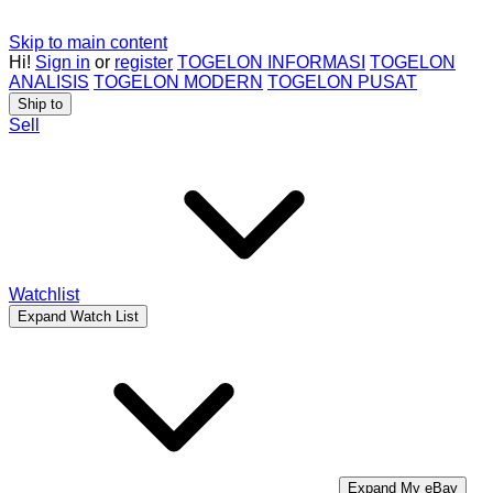
Skip to main content
Hi!
Sign in
or
register
TOGELON INFORMASI
TOGELON
ANALISIS
TOGELON MODERN
TOGELON PUSAT
Ship to
Sell
Watchlist
Expand Watch List
Expand My eBay